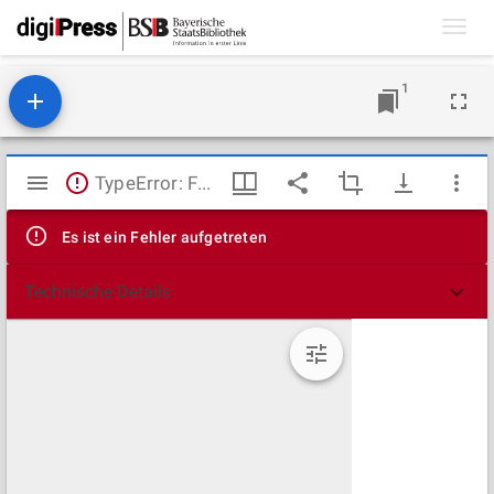
Toggl
navig
1
Mirador
TypeError: Failed to fetch
Viewer
Es ist ein Fehler aufgetreten
Technische Details