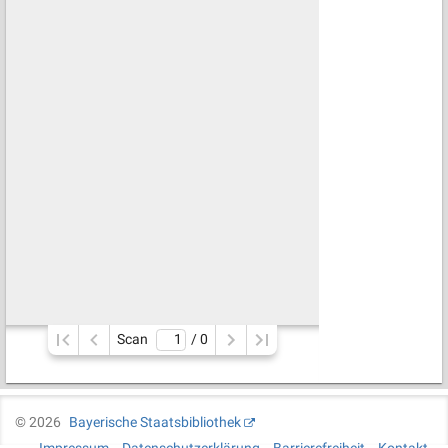
Scan
/ 
0
©
2026
Bayerische Staatsbibliothek
Impressum
Datenschutzerklärung
Barrierefreiheit
Kontakt