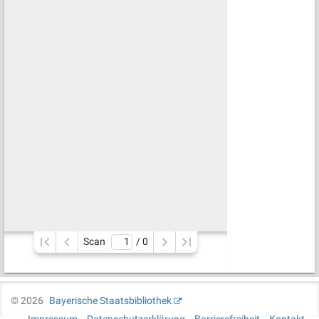
Scan
/ 
0
©
2026
Bayerische Staatsbibliothek
Impressum
Datenschutzerklärung
Barrierefreiheit
Kontakt