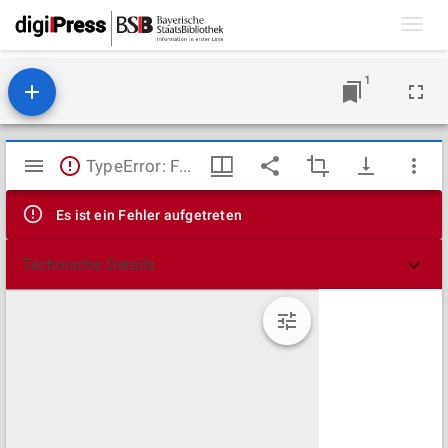
Toggl
navig
1
Mirador
TypeError: Failed to fetch
Viewer
Es ist ein Fehler aufgetreten
Technische Details