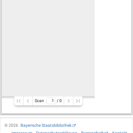
Scan
/ 
0
©
2026
Bayerische Staatsbibliothek
Impressum
Datenschutzerklärung
Barrierefreiheit
Kontakt