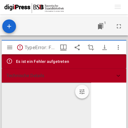
Toggl
navig
1
Mirador
TypeError: Failed to fetch
Viewer
Es ist ein Fehler aufgetreten
Technische Details