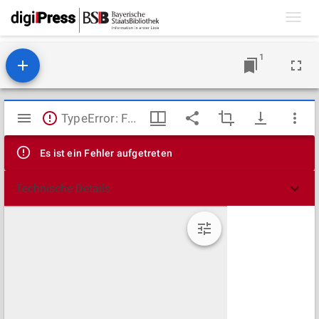
Toggl
navig
1
Mirador
TypeError: Failed to fetch
Viewer
Es ist ein Fehler aufgetreten
Technische Details