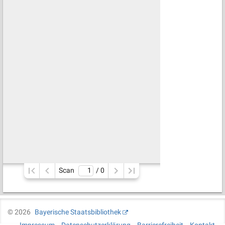
Scan
/ 
0
©
2026
Bayerische Staatsbibliothek
Impressum
Datenschutzerklärung
Barrierefreiheit
Kontakt