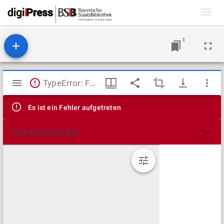
Toggl
navig
1
Mirador
TypeError: Failed to fetch
Viewer
Es ist ein Fehler aufgetreten
Technische Details