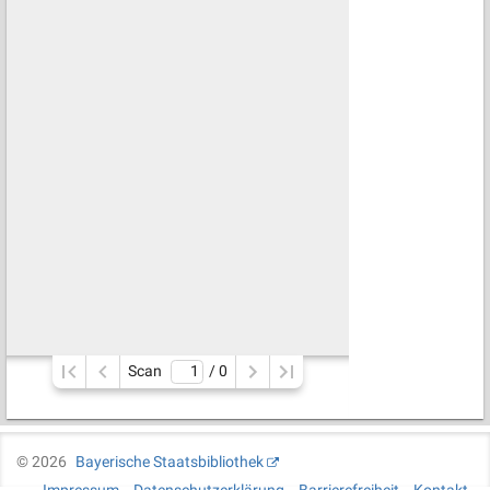
Scan
/ 
0
©
2026
Bayerische Staatsbibliothek
Impressum
Datenschutzerklärung
Barrierefreiheit
Kontakt