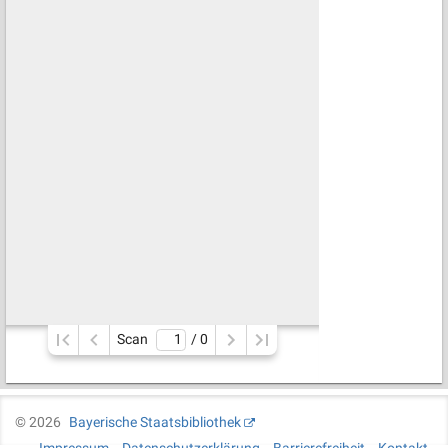
Scan
/ 
0
©
2026
Bayerische Staatsbibliothek
Impressum
Datenschutzerklärung
Barrierefreiheit
Kontakt