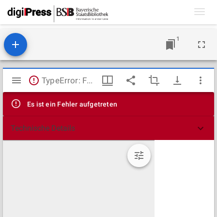
Toggl
navig
1
Mirador
TypeError: Failed to fetch
Viewer
Es ist ein Fehler aufgetreten
Technische Details