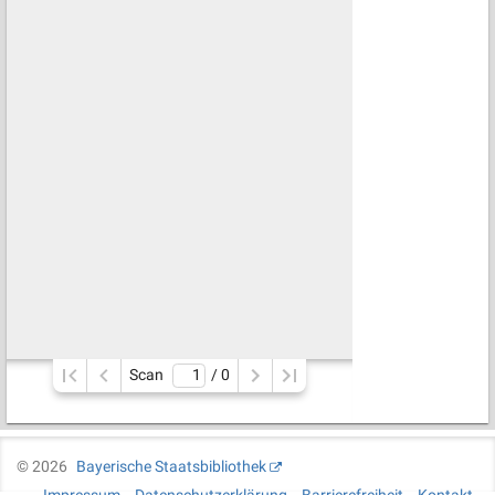
Scan
/ 
0
©
2026
Bayerische Staatsbibliothek
Impressum
Datenschutzerklärung
Barrierefreiheit
Kontakt