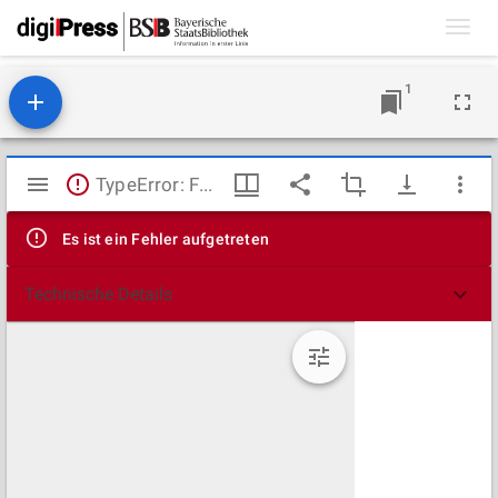
Toggl
navig
1
Mirador
TypeError: Failed to fetch
Viewer
Es ist ein Fehler aufgetreten
Technische Details