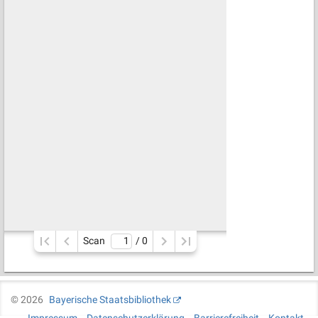
Scan
/ 
0
©
2026
Bayerische Staatsbibliothek
Impressum
Datenschutzerklärung
Barrierefreiheit
Kontakt