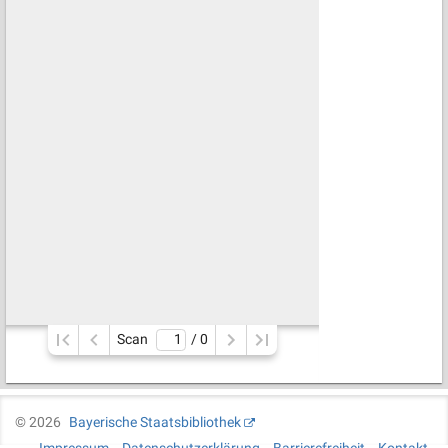
Scan
/ 
0
©
2026
Bayerische Staatsbibliothek
Impressum
Datenschutzerklärung
Barrierefreiheit
Kontakt