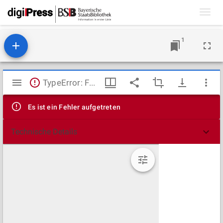
Toggl
navig
1
Mirador
TypeError: Failed to fetch
Viewer
Es ist ein Fehler aufgetreten
Technische Details