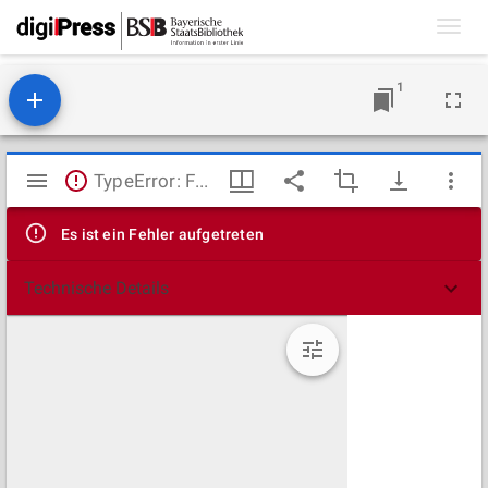
Toggl
navig
1
Mirador
TypeError: Failed to fetch
Viewer
Es ist ein Fehler aufgetreten
Technische Details