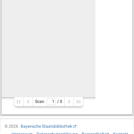
Scan
/ 
0
©
2026
Bayerische Staatsbibliothek
Impressum
Datenschutzerklärung
Barrierefreiheit
Kontakt