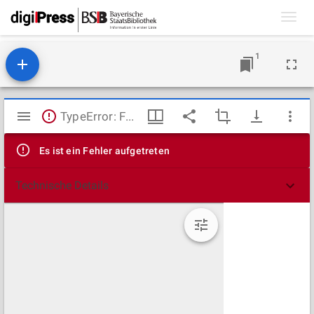
Toggl
navig
1
Mirador
TypeError: Failed to fetch
Viewer
Es ist ein Fehler aufgetreten
Technische Details