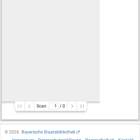
Scan
/ 
0
©
2026
Bayerische Staatsbibliothek
Impressum
Datenschutzerklärung
Barrierefreiheit
Kontakt