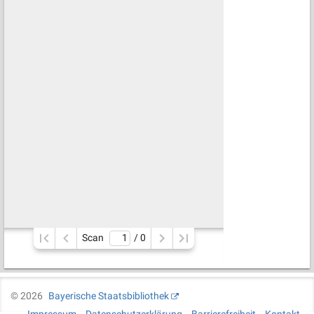
Scan
/ 
0
©
2026
Bayerische Staatsbibliothek
Impressum
Datenschutzerklärung
Barrierefreiheit
Kontakt