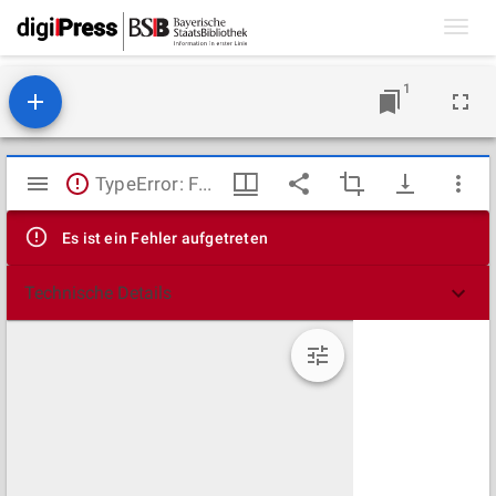
Toggl
navig
1
Mirador
TypeError: Failed to fetch
Viewer
Es ist ein Fehler aufgetreten
Technische Details