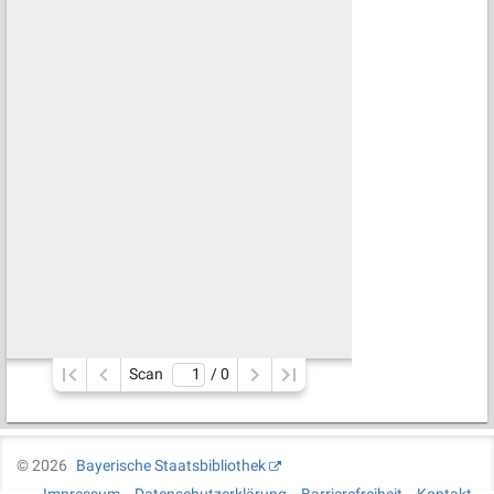
Scan
/ 
0
©
2026
Bayerische Staatsbibliothek
Impressum
Datenschutzerklärung
Barrierefreiheit
Kontakt