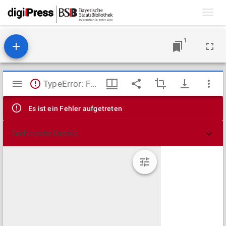
Toggl
navig
1
Mirador
TypeError: Failed to fetch
Viewer
Es ist ein Fehler aufgetreten
Technische Details