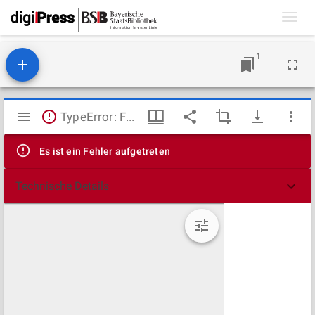
Toggl
navig
1
Mirador
TypeError: Failed to fetch
Viewer
Es ist ein Fehler aufgetreten
Technische Details