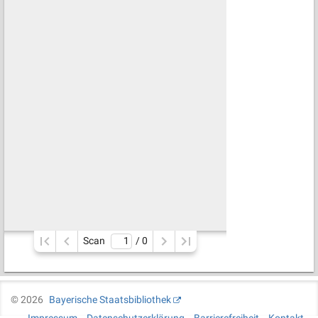
Scan
/ 
0
©
2026
Bayerische Staatsbibliothek
Impressum
Datenschutzerklärung
Barrierefreiheit
Kontakt