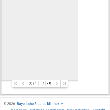
Scan
/ 
0
©
2026
Bayerische Staatsbibliothek
Impressum
Datenschutzerklärung
Barrierefreiheit
Kontakt