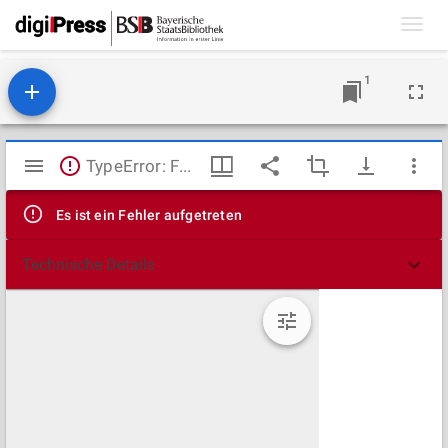
Toggl
navig
1
Mirador
TypeError: Failed to fetch
Viewer
Es ist ein Fehler aufgetreten
Technische Details