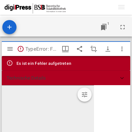
Toggl
navig
1
Mirador
TypeError: Failed to fetch
Viewer
Es ist ein Fehler aufgetreten
Technische Details