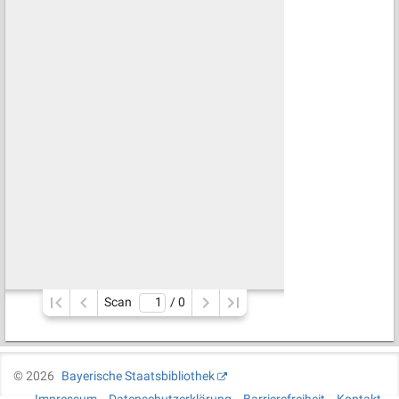
Scan
/ 
0
©
2026
Bayerische Staatsbibliothek
Impressum
Datenschutzerklärung
Barrierefreiheit
Kontakt