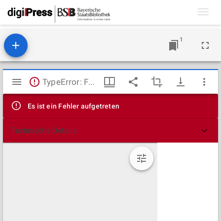
Toggl
navig
1
Mirador
TypeError: Failed to fetch
Viewer
Es ist ein Fehler aufgetreten
Technische Details