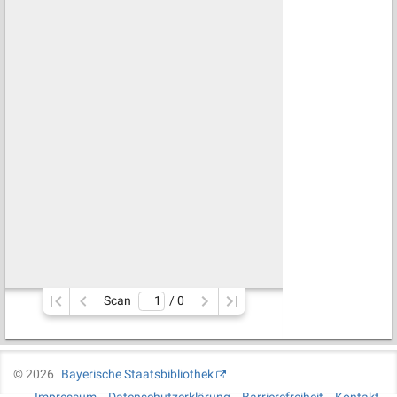
Scan
/ 
0
©
2026
Bayerische Staatsbibliothek
Impressum
Datenschutzerklärung
Barrierefreiheit
Kontakt