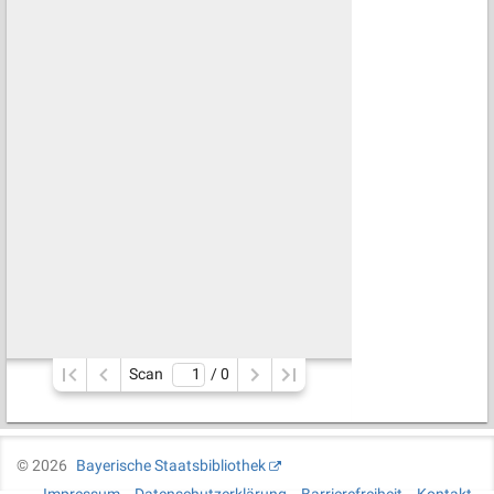
Scan
/ 
0
©
2026
Bayerische Staatsbibliothek
Impressum
Datenschutzerklärung
Barrierefreiheit
Kontakt