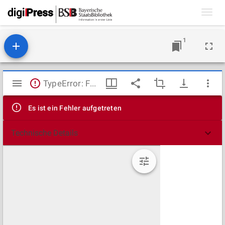
Toggl
navig
1
Mirador
TypeError: Failed to fetch
Viewer
Es ist ein Fehler aufgetreten
Technische Details