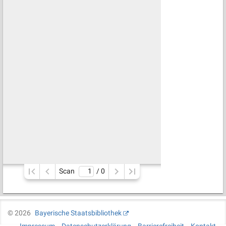
Scan
/ 
0
©
2026
Bayerische Staatsbibliothek
Impressum
Datenschutzerklärung
Barrierefreiheit
Kontakt