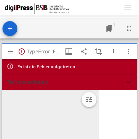
Toggl
navig
1
Mirador
TypeError: Failed to fetch
Viewer
Es ist ein Fehler aufgetreten
Technische Details