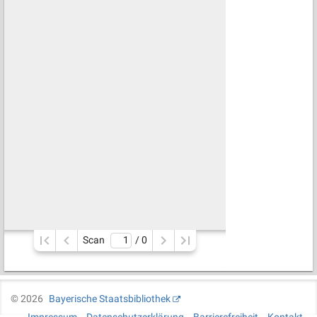
Scan
/ 
0
©
2026
Bayerische Staatsbibliothek
Impressum
Datenschutzerklärung
Barrierefreiheit
Kontakt