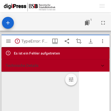
Toggl
navig
1
Mirador
TypeError: Failed to fetch
Viewer
Es ist ein Fehler aufgetreten
Technische Details