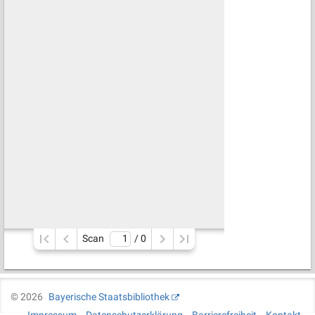
Scan
/ 
0
©
2026
Bayerische Staatsbibliothek
Impressum
Datenschutzerklärung
Barrierefreiheit
Kontakt