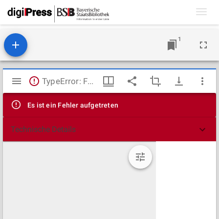
Toggl
navig
1
Mirador
TypeError: Failed to fetch
Viewer
Es ist ein Fehler aufgetreten
Technische Details