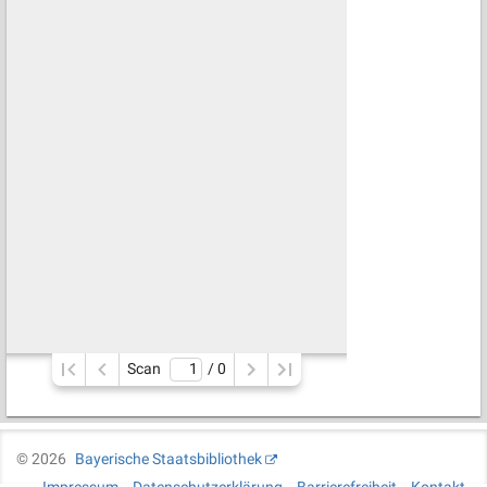
Scan
/ 
0
©
2026
Bayerische Staatsbibliothek
Impressum
Datenschutzerklärung
Barrierefreiheit
Kontakt