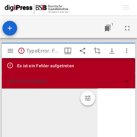
Toggl
navig
1
Mirador
TypeError: Failed to fetch
Viewer
Es ist ein Fehler aufgetreten
Technische Details