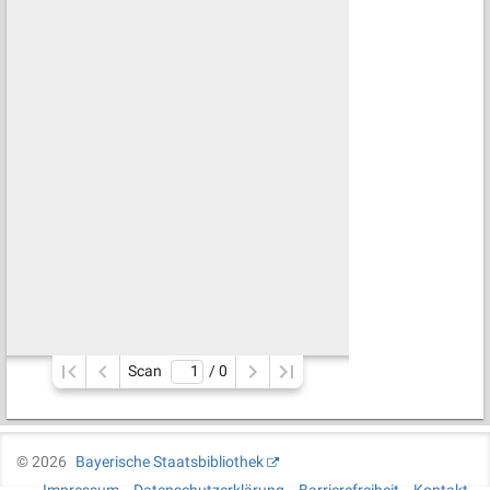
Scan
/ 
0
©
2026
Bayerische Staatsbibliothek
Impressum
Datenschutzerklärung
Barrierefreiheit
Kontakt