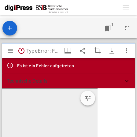
Toggl
navig
1
Mirador
TypeError: Failed to fetch
Viewer
Es ist ein Fehler aufgetreten
Technische Details