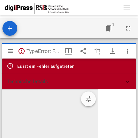
Toggl
navig
1
Mirador
TypeError: Failed to fetch
Viewer
Es ist ein Fehler aufgetreten
Technische Details