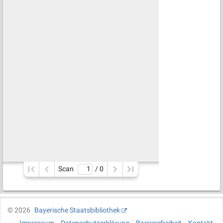
Scan
/ 
0
©
2026
Bayerische Staatsbibliothek
Impressum
Datenschutzerklärung
Barrierefreiheit
Kontakt