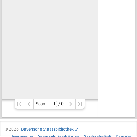
Scan
/ 
0
©
2026
Bayerische Staatsbibliothek
Impressum
Datenschutzerklärung
Barrierefreiheit
Kontakt