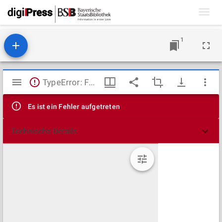
Toggl
navig
1
Mirador
TypeError: Failed to fetch
Viewer
Es ist ein Fehler aufgetreten
Technische Details