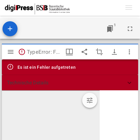
Toggl
navig
1
Mirador
TypeError: Failed to fetch
Viewer
Es ist ein Fehler aufgetreten
Technische Details