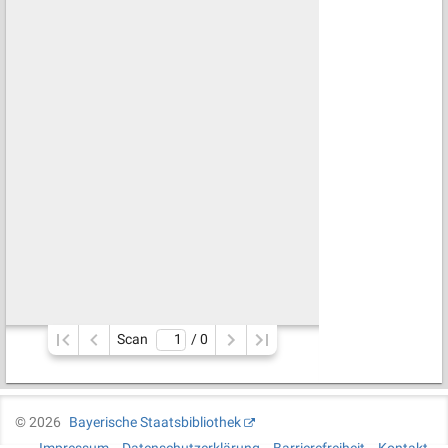
Scan
/ 
0
©
2026
Bayerische Staatsbibliothek
Impressum
Datenschutzerklärung
Barrierefreiheit
Kontakt