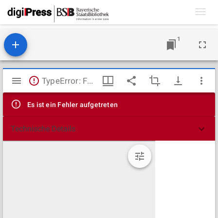
Toggl
navig
1
Mirador
TypeError: Failed to fetch
Viewer
Es ist ein Fehler aufgetreten
Technische Details