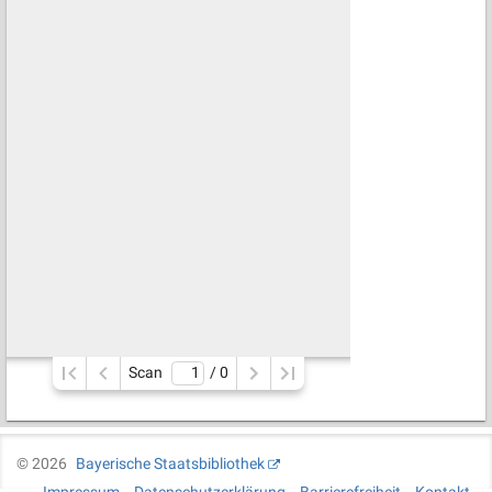
Scan
/ 
0
©
2026
Bayerische Staatsbibliothek
Impressum
Datenschutzerklärung
Barrierefreiheit
Kontakt