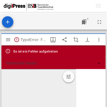
Toggl
navig
1
Mirador
TypeError: Failed to fetch
Viewer
Es ist ein Fehler aufgetreten
Technische Details