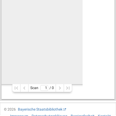
Scan
/ 
0
©
2026
Bayerische Staatsbibliothek
Impressum
Datenschutzerklärung
Barrierefreiheit
Kontakt