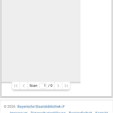
Scan
/ 
0
©
2026
Bayerische Staatsbibliothek
Impressum
Datenschutzerklärung
Barrierefreiheit
Kontakt