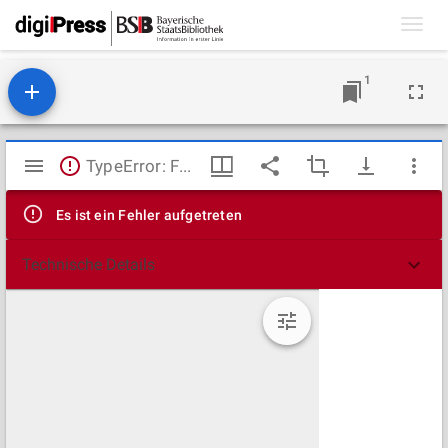
Toggl
navig
1
Mirador
TypeError: Failed to fetch
Viewer
Es ist ein Fehler aufgetreten
Technische Details