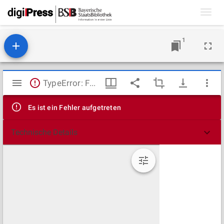
Toggl
navig
1
Mirador
TypeError: Failed to fetch
Viewer
Es ist ein Fehler aufgetreten
Technische Details