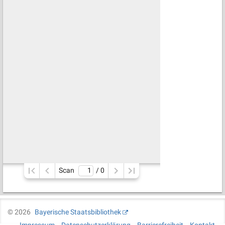
Scan
/ 
0
©
2026
Bayerische Staatsbibliothek
Impressum
Datenschutzerklärung
Barrierefreiheit
Kontakt