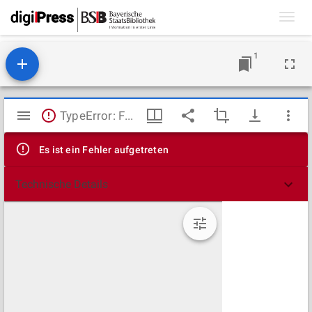
Toggl
navig
1
Mirador
TypeError: Failed to fetch
Viewer
Es ist ein Fehler aufgetreten
Technische Details