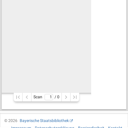
Scan
/ 
0
©
2026
Bayerische Staatsbibliothek
Impressum
Datenschutzerklärung
Barrierefreiheit
Kontakt