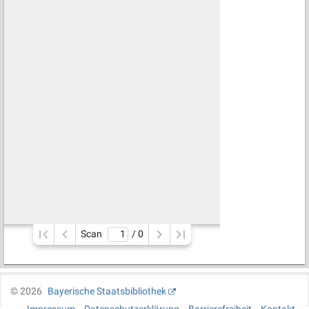
Scan
/ 
0
©
2026
Bayerische Staatsbibliothek
Impressum
Datenschutzerklärung
Barrierefreiheit
Kontakt