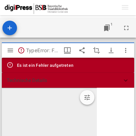
Toggl
navig
1
Mirador
TypeError: Failed to fetch
Viewer
Es ist ein Fehler aufgetreten
Technische Details