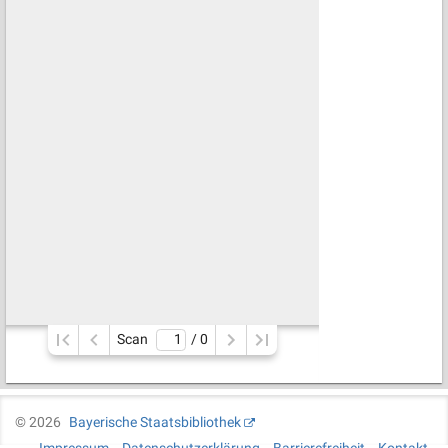
Scan
/ 
0
©
2026
Bayerische Staatsbibliothek
Impressum
Datenschutzerklärung
Barrierefreiheit
Kontakt