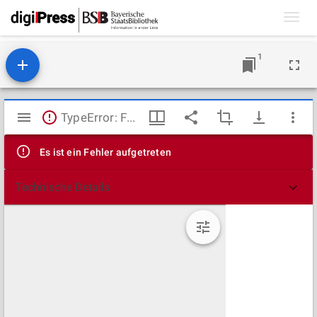
Toggl
navig
1
Mirador
TypeError: Failed to fetch
Viewer
Es ist ein Fehler aufgetreten
Technische Details