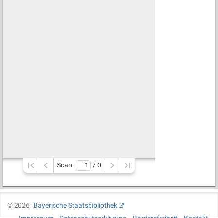
Scan
/ 
0
©
2026
Bayerische Staatsbibliothek
Impressum
Datenschutzerklärung
Barrierefreiheit
Kontakt