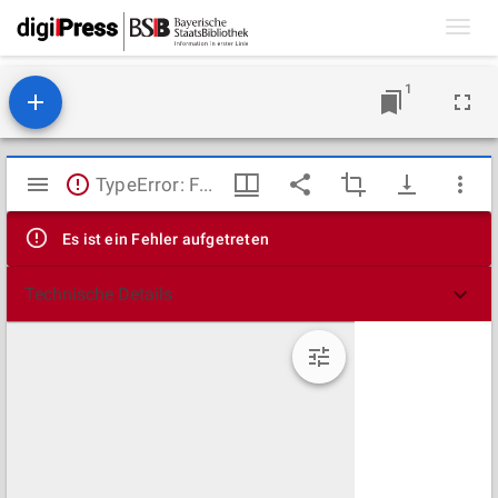
Toggl
navig
1
Mirador
TypeError: Failed to fetch
Viewer
Es ist ein Fehler aufgetreten
Technische Details