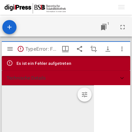
Toggl
navig
1
Mirador
TypeError: Failed to fetch
Viewer
Es ist ein Fehler aufgetreten
Technische Details