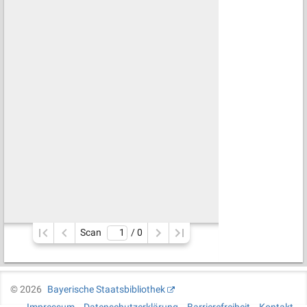
Scan
/ 
0
©
2026
Bayerische Staatsbibliothek
Impressum
Datenschutzerklärung
Barrierefreiheit
Kontakt