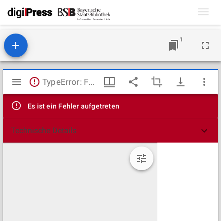
Toggl
navig
1
Mirador
TypeError: Failed to fetch
Viewer
Es ist ein Fehler aufgetreten
Technische Details