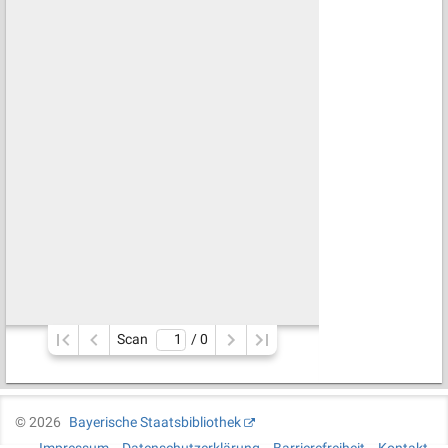
Scan
/ 
0
©
2026
Bayerische Staatsbibliothek
Impressum
Datenschutzerklärung
Barrierefreiheit
Kontakt