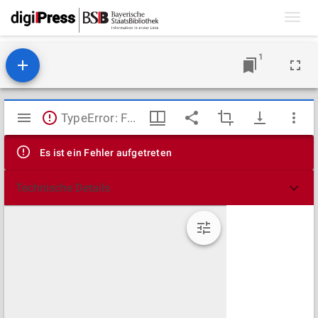
Toggl
navig
1
Mirador
TypeError: Failed to fetch
Viewer
Es ist ein Fehler aufgetreten
Technische Details