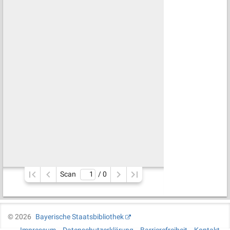
Scan
/ 
0
©
2026
Bayerische Staatsbibliothek
Impressum
Datenschutzerklärung
Barrierefreiheit
Kontakt