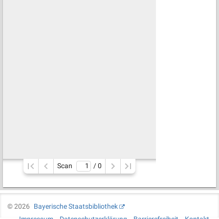
Scan
/ 
0
©
2026
Bayerische Staatsbibliothek
Impressum
Datenschutzerklärung
Barrierefreiheit
Kontakt