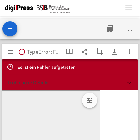
Toggl
navig
1
Mirador
TypeError: Failed to fetch
Viewer
Es ist ein Fehler aufgetreten
Technische Details