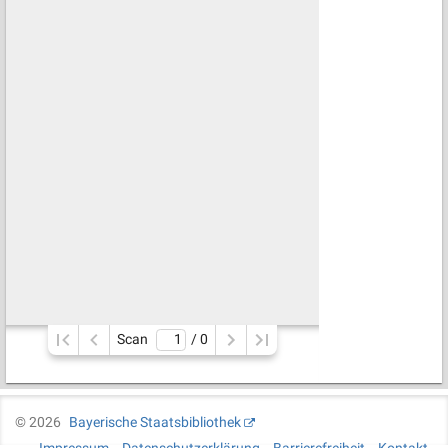
Scan
/ 
0
©
2026
Bayerische Staatsbibliothek
Impressum
Datenschutzerklärung
Barrierefreiheit
Kontakt