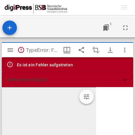
Toggl
navig
1
Mirador
TypeError: Failed to fetch
Viewer
Es ist ein Fehler aufgetreten
Technische Details