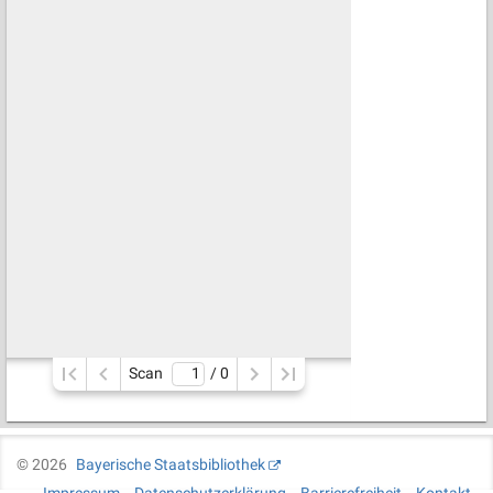
Scan
/ 
0
©
2026
Bayerische Staatsbibliothek
Impressum
Datenschutzerklärung
Barrierefreiheit
Kontakt