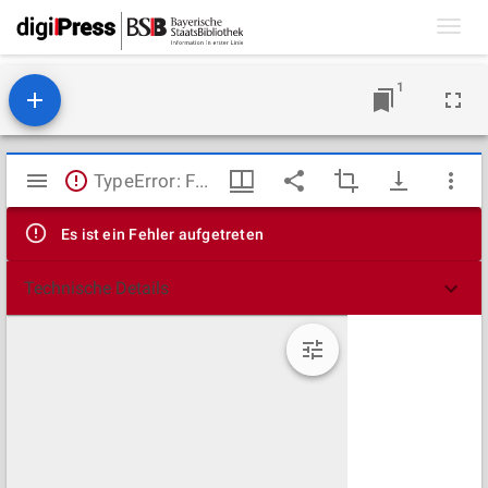
Toggl
navig
1
Mirador
TypeError: Failed to fetch
Viewer
Es ist ein Fehler aufgetreten
Technische Details