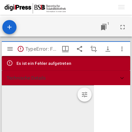
Toggl
navig
1
Mirador
TypeError: Failed to fetch
Viewer
Es ist ein Fehler aufgetreten
Technische Details