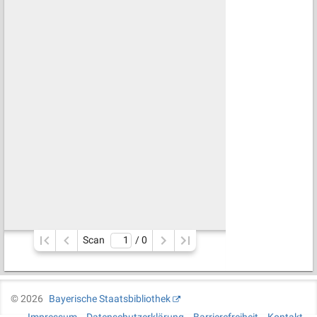
Scan
/ 
0
©
2026
Bayerische Staatsbibliothek
Impressum
Datenschutzerklärung
Barrierefreiheit
Kontakt