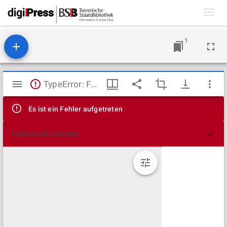
Toggl
navig
1
Mirador
TypeError: Failed to fetch
Viewer
Es ist ein Fehler aufgetreten
Technische Details