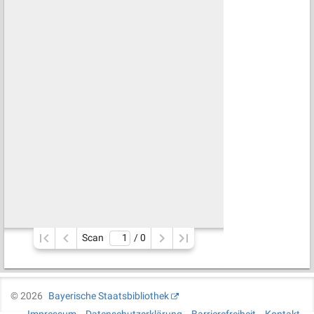
Scan
/ 
0
©
2026
Bayerische Staatsbibliothek
Impressum
Datenschutzerklärung
Barrierefreiheit
Kontakt