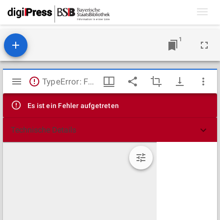
Toggl
navig
1
Mirador
TypeError: Failed to fetch
Viewer
Es ist ein Fehler aufgetreten
Technische Details