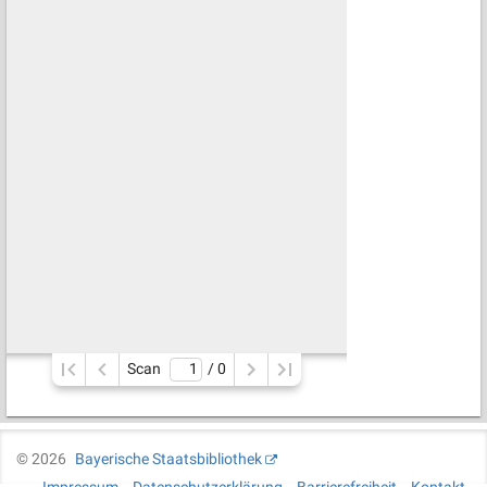
Scan
/ 
0
©
2026
Bayerische Staatsbibliothek
Impressum
Datenschutzerklärung
Barrierefreiheit
Kontakt