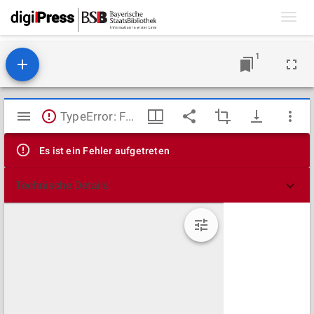
Toggl
navig
1
Mirador
TypeError: Failed to fetch
Viewer
Es ist ein Fehler aufgetreten
Technische Details