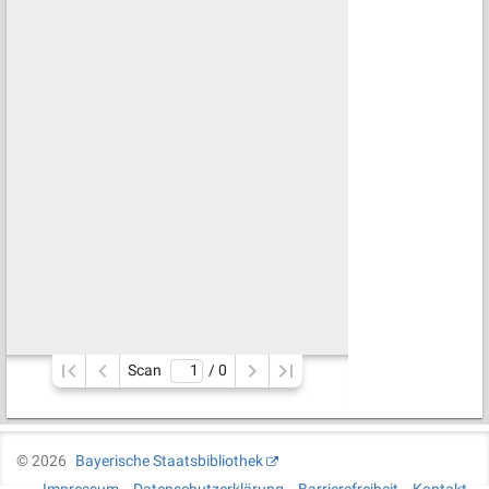
Scan
/ 
0
©
2026
Bayerische Staatsbibliothek
Impressum
Datenschutzerklärung
Barrierefreiheit
Kontakt