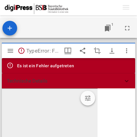
Toggl
navig
1
Mirador
TypeError: Failed to fetch
Viewer
Es ist ein Fehler aufgetreten
Technische Details