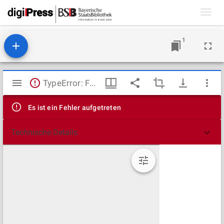
Toggl
navig
1
Mirador
TypeError: Failed to fetch
Viewer
Es ist ein Fehler aufgetreten
Technische Details