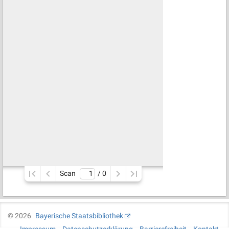
Scan
/ 
0
©
2026
Bayerische Staatsbibliothek
Impressum
Datenschutzerklärung
Barrierefreiheit
Kontakt