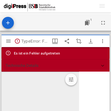
Toggl
navig
1
Mirador
TypeError: Failed to fetch
Viewer
Es ist ein Fehler aufgetreten
Technische Details