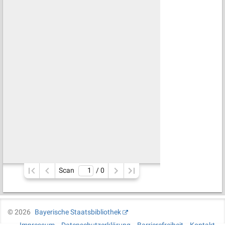
Scan
/ 
0
©
2026
Bayerische Staatsbibliothek
Impressum
Datenschutzerklärung
Barrierefreiheit
Kontakt