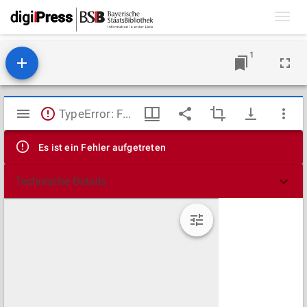
Toggl
navig
1
Mirador
TypeError: Failed to fetch
Viewer
Es ist ein Fehler aufgetreten
Technische Details