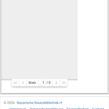
Scan
/ 
0
©
2026
Bayerische Staatsbibliothek
Impressum
Datenschutzerklärung
Barrierefreiheit
Kontakt