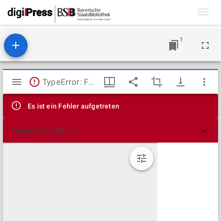
Toggl
navig
1
Mirador
TypeError: Failed to fetch
Viewer
Es ist ein Fehler aufgetreten
Technische Details