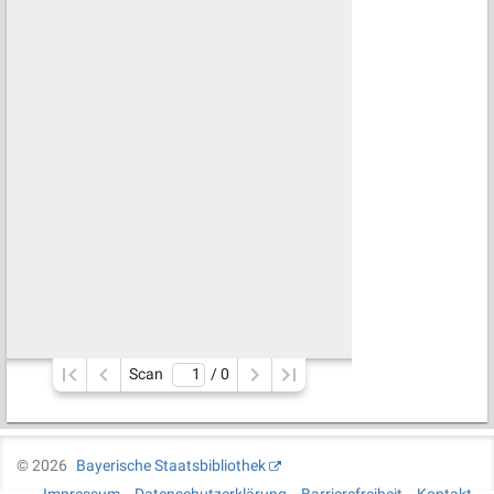
Scan
/ 
0
©
2026
Bayerische Staatsbibliothek
Impressum
Datenschutzerklärung
Barrierefreiheit
Kontakt