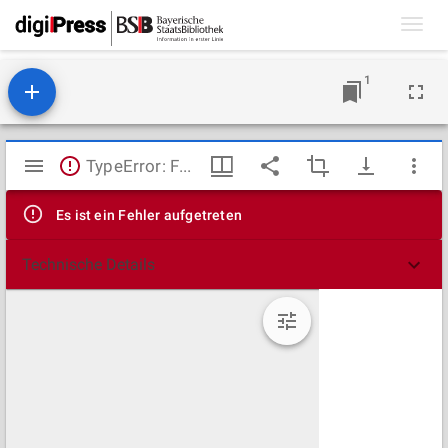
Toggl
navig
1
Mirador
TypeError: Failed to fetch
Viewer
Es ist ein Fehler aufgetreten
Technische Details